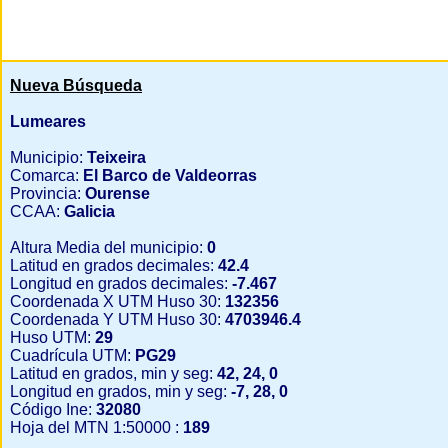
Nueva Búsqueda
Lumeares
Municipio:
Teixeira
Comarca:
El Barco de Valdeorras
Provincia:
Ourense
CCAA:
Galicia
Altura Media del municipio:
0
Latitud en grados decimales:
42.4
Longitud en grados decimales:
-7.467
Coordenada X UTM Huso 30:
132356
Coordenada Y UTM Huso 30:
4703946.4
Huso UTM:
29
Cuadrícula UTM:
PG29
Latitud en grados, min y seg:
42, 24, 0
Longitud en grados, min y seg:
-7, 28, 0
Código Ine:
32080
Hoja del MTN 1:50000 :
189