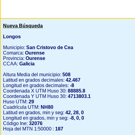
Nueva Búsqueda
Longos
Municipio:
San Cristovo de Cea
Comarca:
Ourense
Provincia:
Ourense
CCAA:
Galicia
Altura Media del municipio:
508
Latitud en grados decimales:
42.467
Longitud en grados decimales:
-8
Coordenada X UTM Huso 30:
88885.8
Coordenada Y UTM Huso 30:
4713803.1
Huso UTM:
29
Cuadrícula UTM:
NH80
Latitud en grados, min y seg:
42, 28, 0
Longitud en grados, min y seg:
-8, 0, 0
Código Ine:
32076
Hoja del MTN 1:50000 :
187