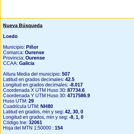
Nueva Búsqueda
Loedo
Municipio:
Piñor
Comarca:
Ourense
Provincia:
Ourense
CCAA:
Galicia
Altura Media del municipio:
507
Latitud en grados decimales:
42.5
Longitud en grados decimales:
-8.017
Coordenada X UTM Huso 30:
87734.6
Coordenada Y UTM Huso 30:
4717586.9
Huso UTM:
29
Cuadrícula UTM:
NH80
Latitud en grados, min y seg:
42, 30, 0
Longitud en grados, min y seg:
-8, 1, 0
Código Ine:
32061
Hoja del MTN 1:50000 :
154