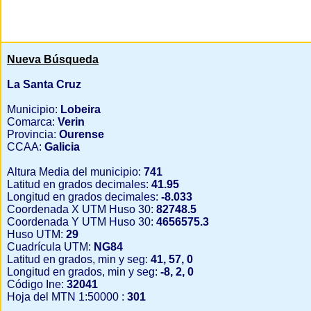
Nueva Búsqueda
La Santa Cruz
Municipio:
Lobeira
Comarca:
Verin
Provincia:
Ourense
CCAA:
Galicia
Altura Media del municipio:
741
Latitud en grados decimales:
41.95
Longitud en grados decimales:
-8.033
Coordenada X UTM Huso 30:
82748.5
Coordenada Y UTM Huso 30:
4656575.3
Huso UTM:
29
Cuadrícula UTM:
NG84
Latitud en grados, min y seg:
41, 57, 0
Longitud en grados, min y seg:
-8, 2, 0
Código Ine:
32041
Hoja del MTN 1:50000 :
301