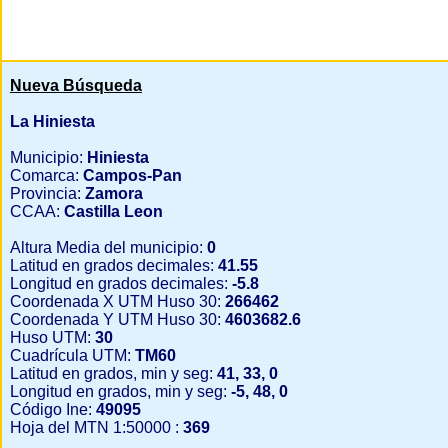
Nueva Búsqueda
La Hiniesta
Municipio:
Hiniesta
Comarca:
Campos-Pan
Provincia:
Zamora
CCAA:
Castilla Leon
Altura Media del municipio:
0
Latitud en grados decimales:
41.55
Longitud en grados decimales:
-5.8
Coordenada X UTM Huso 30:
266462
Coordenada Y UTM Huso 30:
4603682.6
Huso UTM:
30
Cuadrícula UTM:
TM60
Latitud en grados, min y seg:
41, 33, 0
Longitud en grados, min y seg:
-5, 48, 0
Código Ine:
49095
Hoja del MTN 1:50000 :
369