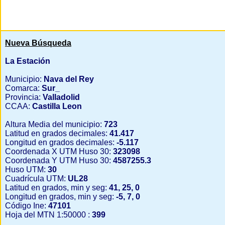
Nueva Búsqueda
La Estación
Municipio:
Nava del Rey
Comarca:
Sur_
Provincia:
Valladolid
CCAA:
Castilla Leon
Altura Media del municipio:
723
Latitud en grados decimales:
41.417
Longitud en grados decimales:
-5.117
Coordenada X UTM Huso 30:
323098
Coordenada Y UTM Huso 30:
4587255.3
Huso UTM:
30
Cuadrícula UTM:
UL28
Latitud en grados, min y seg:
41, 25, 0
Longitud en grados, min y seg:
-5, 7, 0
Código Ine:
47101
Hoja del MTN 1:50000 :
399