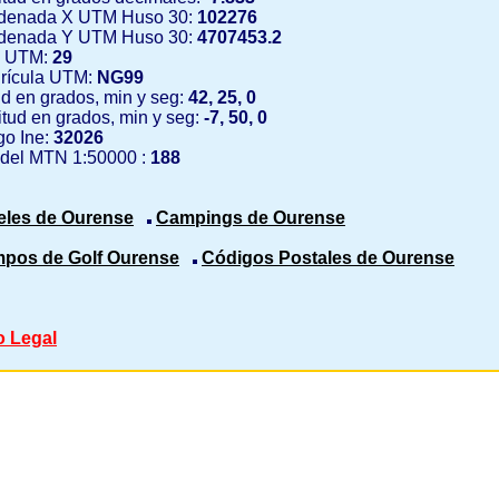
denada X UTM Huso 30:
102276
denada Y UTM Huso 30:
4707453.2
 UTM:
29
rícula UTM:
NG99
ud en grados, min y seg:
42, 25, 0
tud en grados, min y seg:
-7, 50, 0
o Ine:
32026
 del MTN 1:50000 :
188
eles de Ourense
Campings de Ourense
pos de Golf Ourense
Códigos Postales de Ourense
o Legal