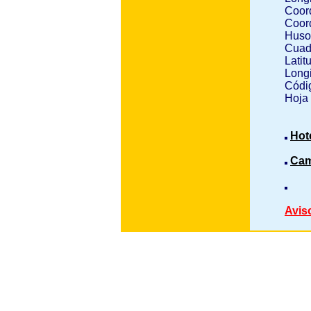
Coor
Coor
Huso
Cuad
Latit
Longi
Códig
Hoja
Hot
Cam
Avis