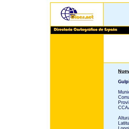
Nuev
Gulpi
Muni
Coma
Provi
CCA
Altur
Latit
Longi