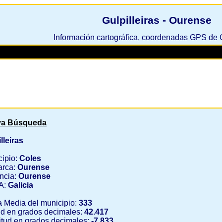
Gulpilleiras - Ourense
Información cartográfica, coordenadas GPS de G
a Búsqueda
lleiras
cipio:
Coles
rca:
Ourense
ncia:
Ourense
A:
Galicia
a Media del municipio:
333
ud en grados decimales:
42.417
tud en grados decimales:
-7.833