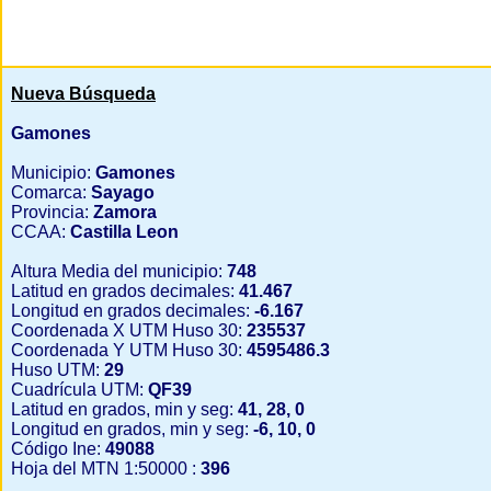
Nueva Búsqueda
Gamones
Municipio:
Gamones
Comarca:
Sayago
Provincia:
Zamora
CCAA:
Castilla Leon
Altura Media del municipio:
748
Latitud en grados decimales:
41.467
Longitud en grados decimales:
-6.167
Coordenada X UTM Huso 30:
235537
Coordenada Y UTM Huso 30:
4595486.3
Huso UTM:
29
Cuadrícula UTM:
QF39
Latitud en grados, min y seg:
41, 28, 0
Longitud en grados, min y seg:
-6, 10, 0
Código Ine:
49088
Hoja del MTN 1:50000 :
396