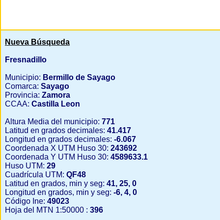
Nueva Búsqueda
Fresnadillo
Municipio:
Bermillo de Sayago
Comarca:
Sayago
Provincia:
Zamora
CCAA:
Castilla Leon
Altura Media del municipio:
771
Latitud en grados decimales:
41.417
Longitud en grados decimales:
-6.067
Coordenada X UTM Huso 30:
243692
Coordenada Y UTM Huso 30:
4589633.1
Huso UTM:
29
Cuadrícula UTM:
QF48
Latitud en grados, min y seg:
41, 25, 0
Longitud en grados, min y seg:
-6, 4, 0
Código Ine:
49023
Hoja del MTN 1:50000 :
396