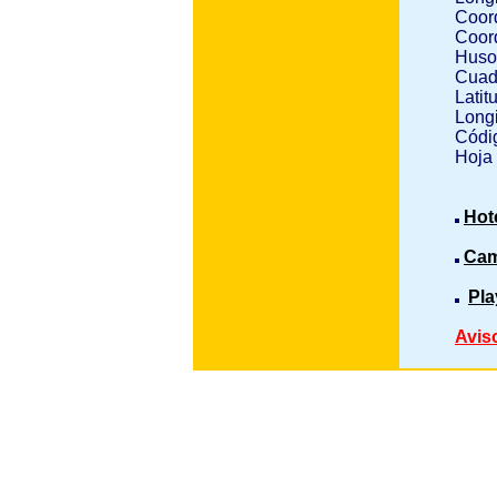
Coor
Coor
Huso
Cuad
Latit
Longi
Códig
Hoja
Hot
Cam
Pla
Avis