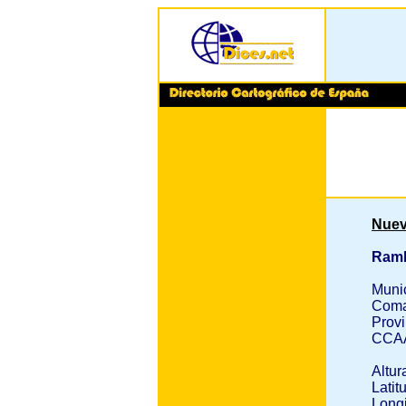
Nuev
Ramb
Muni
Coma
Provi
CCA
Altur
Latit
Longi