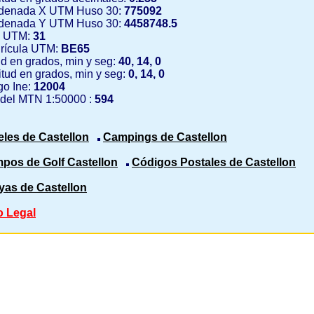
denada X UTM Huso 30:
775092
denada Y UTM Huso 30:
4458748.5
 UTM:
31
rícula UTM:
BE65
ud en grados, min y seg:
40, 14, 0
tud en grados, min y seg:
0, 14, 0
o Ine:
12004
 del MTN 1:50000 :
594
eles de Castellon
Campings de Castellon
pos de Golf Castellon
Códigos Postales de Castellon
yas de Castellon
o Legal