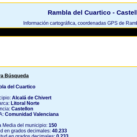
Rambla del Cuartico - Castel
Información cartográfica, coordenadas GPS de Ramb
a Búsqueda
la del Cuartico
cipio:
Alcalá de Chivert
rca:
Litoral Norte
ncia:
Castellon
A:
Comunidad Valenciana
a Media del municipio:
150
ud en grados decimales:
40.233
tud en grados decimales:
0.233