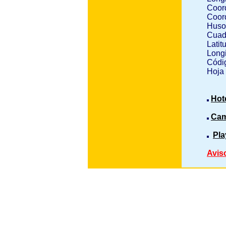
Coor
Coor
Huso
Cuad
Latit
Longi
Códig
Hoja
Hot
Cam
Pla
Avis