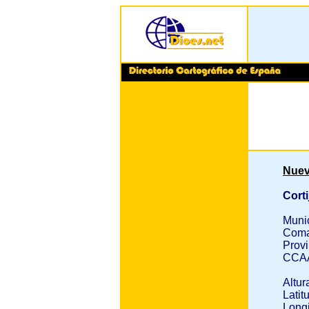
Nuev
Corti
Muni
Coma
Provi
CCA
Altur
Latit
Longi