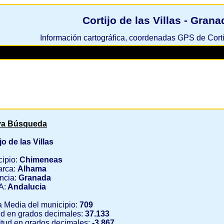
Cortijo de las Villas - Grana
Información cartográfica, coordenadas GPS de Cortij
a Búsqueda
jo de las Villas
cipio:
Chimeneas
rca:
Alhama
ncia:
Granada
A:
Andalucia
a Media del municipio:
709
ud en grados decimales:
37.133
tud en grados decimales:
-3.867