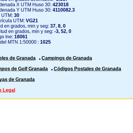
denada X UTM Huso 30:
423018
denada Y UTM Huso 30:
4110082.3
 UTM:
30
rícula UTM:
VG21
ud en grados, min y seg:
37, 8, 0
tud en grados, min y seg:
-3, 52, 0
o Ine:
18061
 del MTN 1:50000 :
1025
eles de Granada
Campings de Granada
pos de Golf Granada
Códigos Postales de Granada
yas de Granada
o Legal