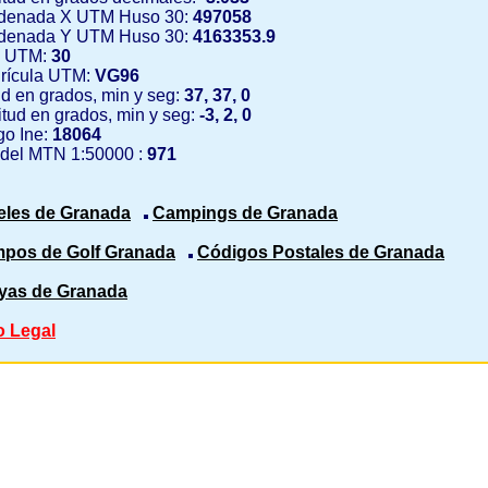
denada X UTM Huso 30:
497058
denada Y UTM Huso 30:
4163353.9
 UTM:
30
rícula UTM:
VG96
ud en grados, min y seg:
37, 37, 0
tud en grados, min y seg:
-3, 2, 0
o Ine:
18064
 del MTN 1:50000 :
971
eles de Granada
Campings de Granada
pos de Golf Granada
Códigos Postales de Granada
yas de Granada
o Legal