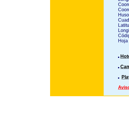
Coor
Coor
Huso
Cuad
Latit
Longi
Códig
Hoja
Hot
Cam
Pla
Avis