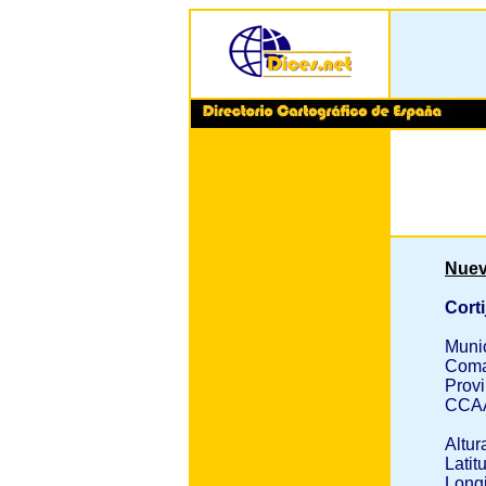
Nuev
Corti
Muni
Coma
Provi
CCA
Altur
Latit
Longi