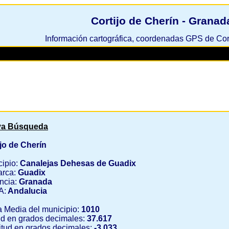
Cortijo de Cherín - Granad
Información cartográfica, coordenadas GPS de Cor
a Búsqueda
jo de Cherín
cipio:
Canalejas Dehesas de Guadix
rca:
Guadix
ncia:
Granada
A:
Andalucia
a Media del municipio:
1010
ud en grados decimales:
37.617
tud en grados decimales:
-3.033