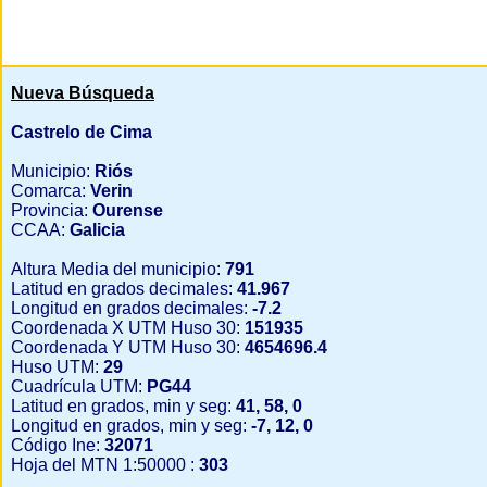
Nueva Búsqueda
Castrelo de Cima
Municipio:
Riós
Comarca:
Verin
Provincia:
Ourense
CCAA:
Galicia
Altura Media del municipio:
791
Latitud en grados decimales:
41.967
Longitud en grados decimales:
-7.2
Coordenada X UTM Huso 30:
151935
Coordenada Y UTM Huso 30:
4654696.4
Huso UTM:
29
Cuadrícula UTM:
PG44
Latitud en grados, min y seg:
41, 58, 0
Longitud en grados, min y seg:
-7, 12, 0
Código Ine:
32071
Hoja del MTN 1:50000 :
303