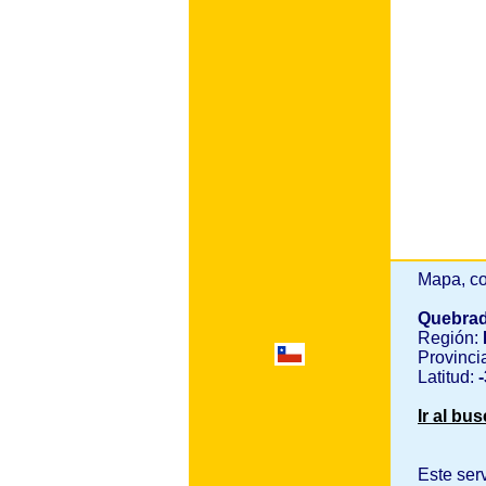
Mapa, co
Quebrad
Región:
Provinci
Latitud:
-
Ir al bu
Este ser