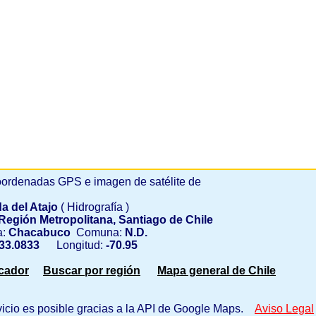
ordenadas GPS e imagen de satélite de
a del Atajo
( Hidrografía )
Región Metropolitana, Santiago de Chile
a:
Chacabuco
Comuna:
N.D.
33.0833
Longitud:
-70.95
scador
Buscar por región
Mapa general de Chile
vicio es posible gracias a la API de Google Maps.
Aviso Legal