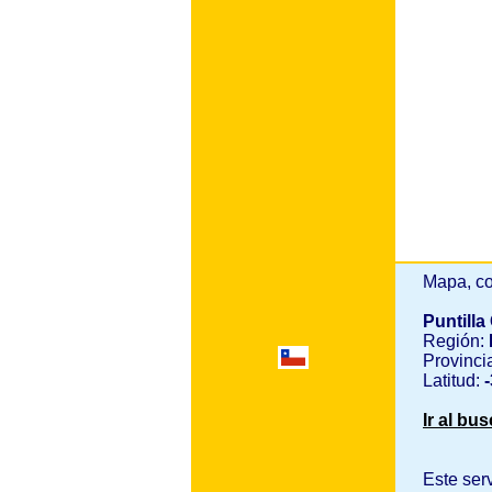
Mapa, co
Puntill
Región:
Provinci
Latitud:
-
Ir al bu
Este ser