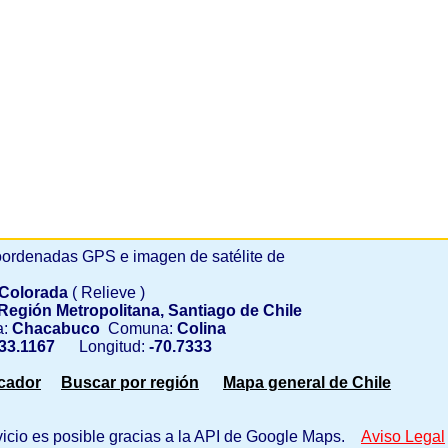
ordenadas GPS e imagen de satélite de
a Colorada
( Relieve )
Región Metropolitana, Santiago de Chile
a:
Chacabuco
Comuna:
Colina
33.1167
Longitud:
-70.7333
scador
Buscar por región
Mapa general de Chile
vicio es posible gracias a la API de Google Maps.
Aviso Legal