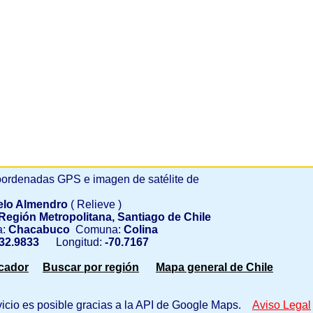
ordenadas GPS e imagen de satélite de
elo Almendro
( Relieve )
Región Metropolitana, Santiago de Chile
a:
Chacabuco
Comuna:
Colina
32.9833
Longitud:
-70.7167
scador
Buscar por región
Mapa general de Chile
vicio es posible gracias a la API de Google Maps.
Aviso Legal