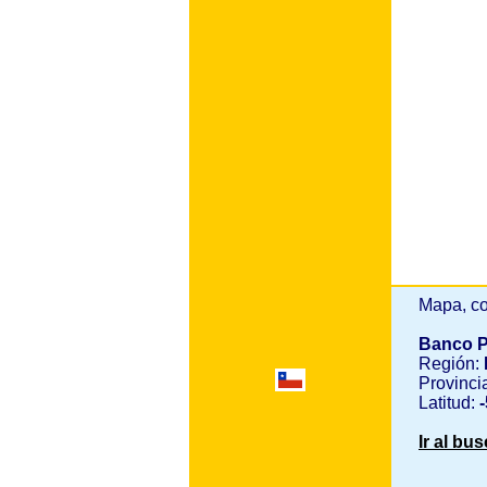
Mapa, co
Banco P
Región:
Provinci
Latitud:
-
Ir al bu