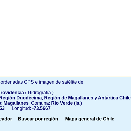
ordenadas GPS e imagen de satélite de
rovidencia
( Hidrografía )
Región Duodécima, Región de Magallanes y Antártica Chil
a:
Magallanes
Comuna:
Rio Verde (Is.)
53
Longitud:
-73.5667
scador
Buscar por región
Mapa general de Chile