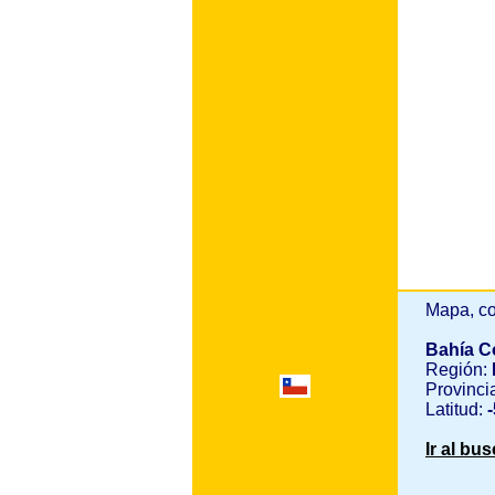
Mapa, co
Bahía 
Región:
Provinci
Latitud:
-
Ir al bu