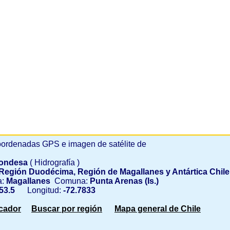
ordenadas GPS e imagen de satélite de
Condesa
( Hidrografía )
Región Duodécima, Región de Magallanes y Antártica Chil
a:
Magallanes
Comuna:
Punta Arenas (Is.)
53.5
Longitud:
-72.7833
scador
Buscar por región
Mapa general de Chile