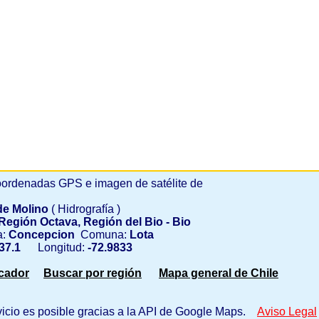
ordenadas GPS e imagen de satélite de
de Molino
( Hidrografía )
Región Octava, Región del Bio - Bio
a:
Concepcion
Comuna:
Lota
37.1
Longitud:
-72.9833
scador
Buscar por región
Mapa general de Chile
vicio es posible gracias a la API de Google Maps.
Aviso Legal