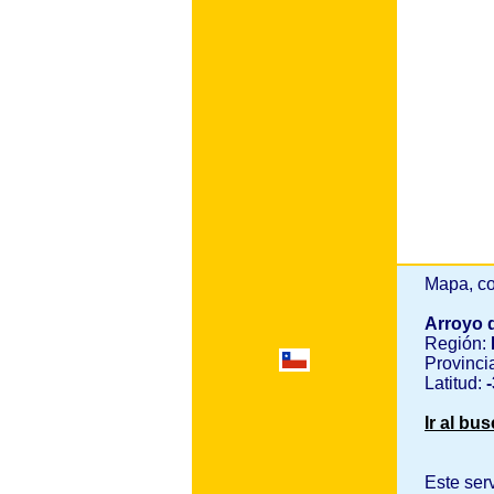
Mapa, co
Arroyo 
Región:
Provinci
Latitud:
-
Ir al bu
Este ser