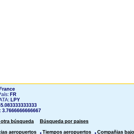
 France
País:
FR
IATA:
LPY
45.083333333333
:
3.7666666666667
r otra búsqueda
Búsqueda por paises
cias aeropuertos
Tiempos aeropuertos
Compañias bajo