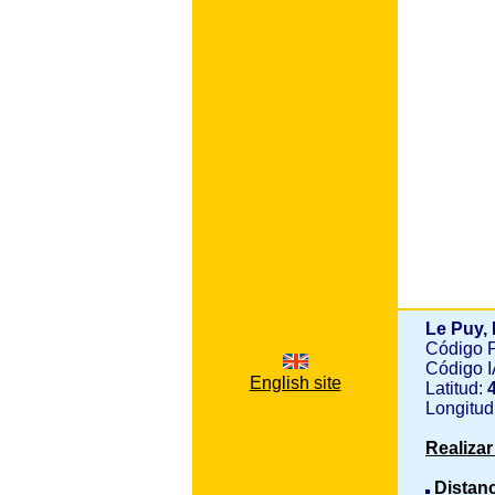
Le Puy,
Código 
Código 
English site
Latitud:
Longitud
Realiza
Distan