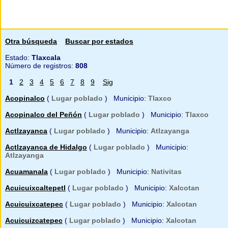
Otra búsqueda
Buscar por estados
Estado:
Tlaxcala
Número de registros:
808
1
2
3
4
5
6
7
8
9
Sig
Acopinalco
(
Lugar poblado
) Municipio:
Tlaxco
Acopinalco del Peñón
(
Lugar poblado
) Municipio:
Tlaxco
Actlzayanca
(
Lugar poblado
) Municipio:
Atlzayanga
Actlzayanca de Hidalgo
(
Lugar poblado
) Municipio:
Atlzayanga
Acuamanala
(
Lugar poblado
) Municipio:
Nativitas
Acuicuixcaltepetl
(
Lugar poblado
) Municipio:
Xalcotan
Acuicuixcatepec
(
Lugar poblado
) Municipio:
Xalcotan
Acuicuizcatepec
(
Lugar poblado
) Municipio:
Xalcotan