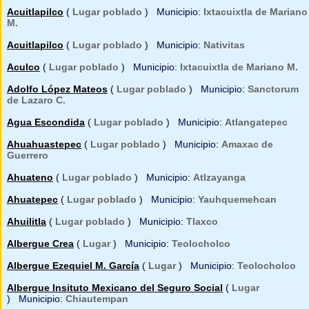
Acuitlapilco
(
Lugar poblado
) Municipio:
Ixtacuixtla de Mariano
M.
Acuitlapilco
(
Lugar poblado
) Municipio:
Nativitas
Aculco
(
Lugar poblado
) Municipio:
Ixtacuixtla de Mariano M.
Adolfo López Mateos
(
Lugar poblado
) Municipio:
Sanctorum
de Lazaro C.
Agua Escondida
(
Lugar poblado
) Municipio:
Atlangatepec
Ahuahuastepec
(
Lugar poblado
) Municipio:
Amaxac de
Guerrero
Ahuateno
(
Lugar poblado
) Municipio:
Atlzayanga
Ahuatepec
(
Lugar poblado
) Municipio:
Yauhquemehcan
Ahuilitla
(
Lugar poblado
) Municipio:
Tlaxco
Albergue Crea
(
Lugar
) Municipio:
Teolocholco
Albergue Ezequiel M. García
(
Lugar
) Municipio:
Teolocholco
Albergue Insituto Mexicano del Seguro Social
(
Lugar
) Municipio:
Chiautempan