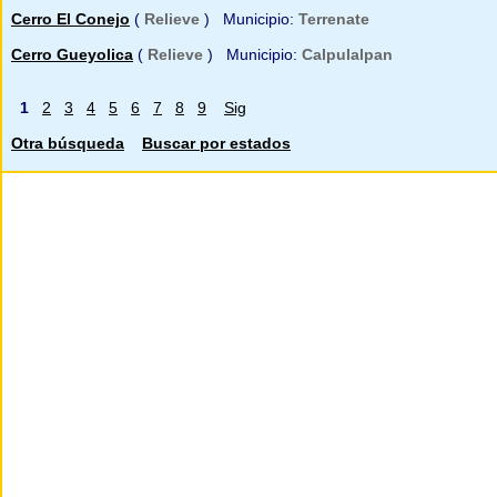
Cerro El Conejo
(
Relieve
) Municipio:
Terrenate
Cerro Gueyolica
(
Relieve
) Municipio:
Calpulalpan
1
2
3
4
5
6
7
8
9
Sig
Otra búsqueda
Buscar por estados