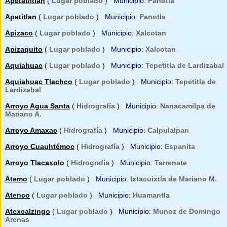
Apetatlitlan
(
Lugar poblado
) Municipio:
Panotla
Apetitlan
(
Lugar poblado
) Municipio:
Panotla
Apizaco
(
Lugar poblado
) Municipio:
Xalcotan
Apizaquito
(
Lugar poblado
) Municipio:
Xalcotan
Aquiahuac
(
Lugar poblado
) Municipio:
Tepetitla de Lardizabal
Aquiahuac Tlachco
(
Lugar poblado
) Municipio:
Tepetitla de
Lardizabal
Arroyo Agua Santa
(
Hidrografía
) Municipio:
Nanacamilpa de
Mariano A.
Arroyo Amaxac
(
Hidrografía
) Municipio:
Calpulalpan
Arroyo Cuauhtémoc
(
Hidrografía
) Municipio:
Espanita
Arroyo Tlacaxolo
(
Hidrografía
) Municipio:
Terrenate
Atemo
(
Lugar poblado
) Municipio:
Ixtacuixtla de Mariano M.
Atenco
(
Lugar poblado
) Municipio:
Huamantla
Atexcalzingo
(
Lugar poblado
) Municipio:
Munoz de Domingo
Arenas