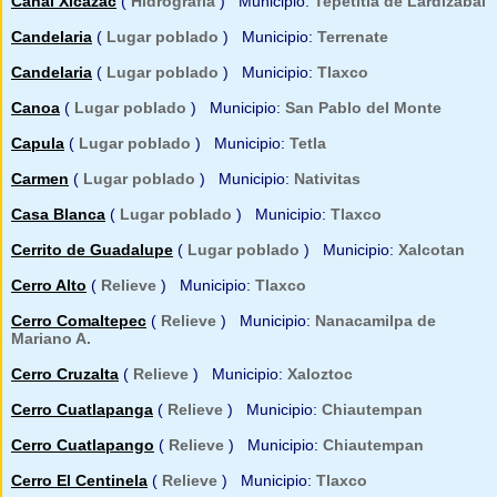
Canal Xicazac
(
Hidrografía
) Municipio:
Tepetitla de Lardizabal
Candelaria
(
Lugar poblado
) Municipio:
Terrenate
Candelaria
(
Lugar poblado
) Municipio:
Tlaxco
Canoa
(
Lugar poblado
) Municipio:
San Pablo del Monte
Capula
(
Lugar poblado
) Municipio:
Tetla
Carmen
(
Lugar poblado
) Municipio:
Nativitas
Casa Blanca
(
Lugar poblado
) Municipio:
Tlaxco
Cerrito de Guadalupe
(
Lugar poblado
) Municipio:
Xalcotan
Cerro Alto
(
Relieve
) Municipio:
Tlaxco
Cerro Comaltepec
(
Relieve
) Municipio:
Nanacamilpa de
Mariano A.
Cerro Cruzalta
(
Relieve
) Municipio:
Xaloztoc
Cerro Cuatlapanga
(
Relieve
) Municipio:
Chiautempan
Cerro Cuatlapango
(
Relieve
) Municipio:
Chiautempan
Cerro El Centinela
(
Relieve
) Municipio:
Tlaxco