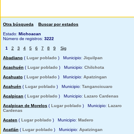
Otra búsqueda
Buscar por estados
Estado:
Michoacan
Número de registros:
3222
1
2
3
4
5
6
7
8
9
Sig
Abadiano
(
Lugar poblado
) Municipio:
Jiquilpan
Acachuén
(
Lugar poblado
) Municipio:
Chilchota
Acahuato
(
Lugar poblado
) Municipio:
Apatzingan
Acahuén
(
Lugar poblado
) Municipio:
Tangancicuaro
Acalpican
(
Lugar poblado
) Municipio:
Lazaro Cardenas
Acalpican de Morelos
(
Lugar poblado
) Municipio:
Lazaro
Cardenas
Acaten
(
Lugar poblado
) Municipio:
Madero
Acatlán
(
Lugar poblado
) Municipio:
Apatzingan