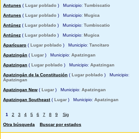
Antunes
(
Lugar poblado
) Municipio:
Tumbiscatio
Antunes
(
Lugar poblado
) Municipio:
Mugica
Antúnez
(
Lugar poblado
) Municipio:
Tumbiscatio
Antúnez
(
Lugar poblado
) Municipio:
Mugica
Aparícuaro
(
Lugar poblado
) Municipio:
Tancitaro
Apatzingán
(
Lugar
) Municipio:
Apatzingan
Apatzingan
(
Lugar poblado
) Municipio:
Apatzingan
Apatzingán de la Constitución
(
Lugar poblado
) Municipio:
Apatzingan
Apatzingan New
(
Lugar
) Municipio:
Apatzingan
Apatzingan Southeast
(
Lugar
) Municipio:
Apatzingan
1
2
3
4
5
6
7
8
9
Sig
Otra búsqueda
Buscar por estados