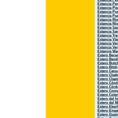
Estancia Pen
Estancia Pie
Estancia Po
Estancia Pu
Estancia Rí
Estancia Río
Estancia Sa
Estancia Sa
Estancia Tre
Estancia Vá
Estancia Ve
Estancia Ve
Estancia Wa
Estero Becer
Estero Bend
Estero Bistc
Estero Bitsh
Estero Cano
Estero Cha
Estero Clap
Estero Cónd
Estero Córd
Estero Core
Estero Cotg
Estero del I
Estero del 
Estero Eber
Estero Enga
Estero Guai