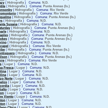
azy
(
Hidrografía
) Comuna:
N.D.
tite
(
Hidrografía
) Comuna:
Punta Arenas (Is.)
onsonby
(
Hidrografía
) Comuna:
Rio Verde
romontorio
(
Hidrografía
) Comuna:
Rio Verde
iquelme
(
Hidrografía
) Comuna:
Punta Arenas (Is.)
ys
(
Hidrografía
) Comuna:
N.D.
anta Susana
(
Hidrografía
) Comuna:
N.D.
turday
(
Hidrografía
) Comuna:
Punta Arenas (Is.)
arle
(
Hidrografía
) Comuna:
N.D.
aples
(
Hidrografía
) Comuna:
Punta Arenas (Is.)
tokes
(
Hidrografía
) Comuna:
Punta Arenas (Is.)
rino
(
Hidrografía
) Comuna:
N.D.
capel
(
Hidrografía
) Comuna:
Rio Verde
ibe
(
Hidrografía
) Comuna:
Punta Arenas (Is.)
ntisquero
(
Hidrografía
) Comuna:
N.D.
ilson
(
Hidrografía
) Comuna:
Punta Arenas (Is.)
rre
(
Hidrografía
) Comuna:
Rio Verde
s
(
Lugar
) Comuna:
N.D.
ua Fresca
(
Lugar
) Comuna:
N.D.
lina
(
Lugar
) Comuna:
N.D.
lina
(
Lugar
) Comuna:
N.D.
zo Norte
(
Lugar
) Comuna:
N.D.
nelos
(
Lugar
) Comuna:
N.D.
cordia
(
Lugar
) Comuna:
N.D.
Salto
(
Lugar
) Comuna:
N.D.
ton
(
Lugar
) Comuna:
N.D.
re Viento
(
Lugar
) Comuna:
N.D.
nton
(
Lugar
) Comuna:
N.D.
nton
(
Lugar
) Comuna:
N.D.
llego Chico
(
Lugar
) Comuna:
N.D.