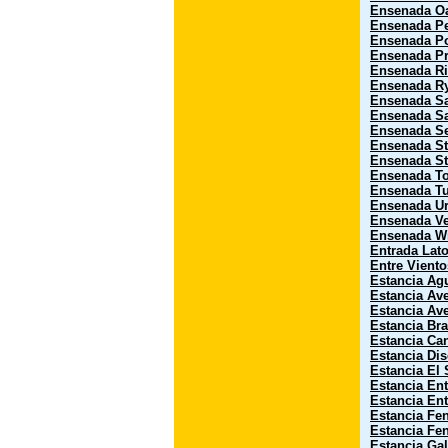
Ensenada O
Ensenada Pe
Ensenada P
Ensenada P
Ensenada R
Ensenada R
Ensenada S
Ensenada Sa
Ensenada Se
Ensenada St
Ensenada S
Ensenada To
Ensenada Tu
Ensenada Ur
Ensenada Ve
Ensenada W
Entrada Lato
Entre Viento
Estancia Ag
Estancia Ave
Estancia Ave
Estancia Bra
Estancia Ca
Estancia Dis
Estancia El 
Estancia En
Estancia Ent
Estancia Fe
Estancia Fe
Estancia Ga