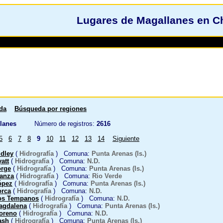
Lugares de Magallanes en Ch
da
Búsqueda por regiones
lanes
Número de registros:
2616
5
6
7
8
9
10
11
12
13
14
Siguiente
dley
(
Hidrografía
) Comuna:
Punta Arenas (Is.)
att
(
Hidrografía
) Comuna:
N.D.
orge
(
Hidrografía
) Comuna:
Punta Arenas (Is.)
anza
(
Hidrografía
) Comuna:
Rio Verde
ópez
(
Hidrografía
) Comuna:
Punta Arenas (Is.)
orca
(
Hidrografía
) Comuna:
N.D.
os Tempanos
(
Hidrografía
) Comuna:
N.D.
agdalena
(
Hidrografía
) Comuna:
Punta Arenas (Is.)
oreno
(
Hidrografía
) Comuna:
N.D.
ash
(
Hidrografía
) Comuna:
Punta Arenas (Is.)