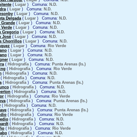
itente
(
Lugar
) Comuna:
N.D.
dra
(
Lugar
) Comuna:
N.D.
nsonby
(
Lugar
) Comuna:
N.D.
nta Delgada
(
Lugar
) Comuna:
N.D.
o Grande
(
Lugar
) Comuna:
N.D.
 Verde
(
Lugar
) Comuna:
N.D.
n Gregorio
(
Lugar
) Comuna:
N.D.
n José
(
Lugar
) Comuna:
N.D.
s Chorrillos
(
Lugar
) Comuna:
N.D.
squez
(
Lugar
) Comuna:
Rio Verde
rano
(
Lugar
) Comuna:
N.D.
rano
(
Lugar
) Comuna:
N.D.
gner
(
Lugar
) Comuna:
N.D.
ra
(
Hidrografía
) Comuna:
Punta Arenas (Is.)
ing
(
Hidrografía
) Comuna:
Rio Verde
h
(
Hidrografía
) Comuna:
N.D.
(
Hidrografía
) Comuna:
N.D.
a
(
Hidrografía
) Comuna:
Punta Arenas (Is.)
bunco
(
Hidrografía
) Comuna:
N.D.
perton
(
Hidrografía
) Comuna:
N.D.
or
(
Hidrografía
) Comuna:
Rio Verde
ova
(
Hidrografía
) Comuna:
Punta Arenas (Is.)
y
(
Hidrografía
) Comuna:
N.D.
rave
(
Hidrografía
) Comuna:
Punta Arenas (Is.)
ndio
(
Hidrografía
) Comuna:
Rio Verde
Medio
(
Hidrografía
) Comuna:
N.D.
hardt
(
Hidrografía
) Comuna:
N.D.
ño
(
Hidrografía
) Comuna:
Rio Verde
rabo
(
Hidrografía
) Comuna:
N.D.