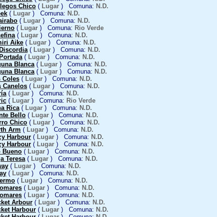
llegos Chico
(
Lugar
) Comuna:
N.D.
eek
(
Lugar
) Comuna:
N.D.
airabo
(
Lugar
) Comuna:
N.D.
ierno
(
Lugar
) Comuna:
Rio Verde
efina
(
Lugar
) Comuna:
N.D.
iri Aike
(
Lugar
) Comuna:
N.D.
Discordia
(
Lugar
) Comuna:
N.D.
 Portada
(
Lugar
) Comuna:
N.D.
guna Blanca
(
Lugar
) Comuna:
N.D.
guna Blanca
(
Lugar
) Comuna:
N.D.
s Coles
(
Lugar
) Comuna:
N.D.
s Canelos
(
Lugar
) Comuna:
N.D.
ía
(
Lugar
) Comuna:
N.D.
ic
(
Lugar
) Comuna:
Rio Verde
na Rica
(
Lugar
) Comuna:
N.D.
nte Bello
(
Lugar
) Comuna:
N.D.
rro Chico
(
Lugar
) Comuna:
N.D.
rth Arm
(
Lugar
) Comuna:
N.D.
zy Harbour
(
Lugar
) Comuna:
N.D.
zy Harbour
(
Lugar
) Comuna:
N.D.
o Bueno
(
Lugar
) Comuna:
N.D.
a Teresa
(
Lugar
) Comuna:
N.D.
way
(
Lugar
) Comuna:
N.D.
ay
(
Lugar
) Comuna:
N.D.
lermo
(
Lugar
) Comuna:
N.D.
lomares
(
Lugar
) Comuna:
N.D.
lomares
(
Lugar
) Comuna:
N.D.
cket Arbour
(
Lugar
) Comuna:
N.D.
cket Harbour
(
Lugar
) Comuna:
N.D.
cket Harbour
(
Lugar
) Comuna:
N.D.