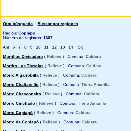
Otra búsqueda
Buscar por regiones
Región:
Copiapo
Número de registros:
1687
Ant
6
7
8
9
10
11
12
13
14
Sig
Morrillos Divisadero
(
Relieve
) Comuna:
Caldera
Morrito Las Tórtolas
(
Relieve
) Comuna:
Caldera
Morro Algarrobilla
(
Relieve
) Comuna:
Caldera
Morro Chañarcillo
(
Relieve
) Comuna:
Tierra Amarilla
Morro Chasconcito
(
Relieve
) Comuna:
Caldera
Morro Cinchado
(
Relieve
) Comuna:
Tierra Amarilla
Morro Copiapó
(
Relieve
) Comuna:
Caldera
Morro de Copiapó
(
Relieve
) Comuna:
Caldera