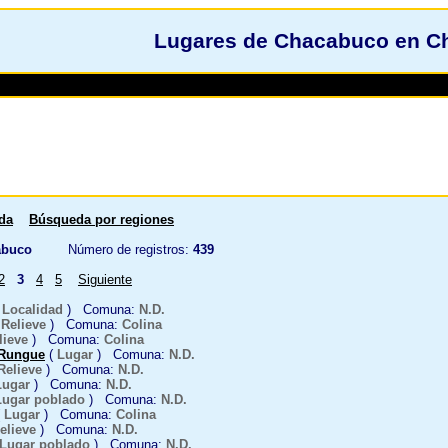
Lugares de Chacabuco en Ch
da
Búsqueda por regiones
buco
Número de registros:
439
2
3
4
5
Siguiente
(
Localidad
) Comuna:
N.D.
(
Relieve
) Comuna:
Colina
lieve
) Comuna:
Colina
 Rungue
(
Lugar
) Comuna:
N.D.
Relieve
) Comuna:
N.D.
Lugar
) Comuna:
N.D.
Lugar poblado
) Comuna:
N.D.
(
Lugar
) Comuna:
Colina
elieve
) Comuna:
N.D.
Lugar poblado
) Comuna:
N.D.