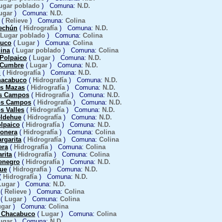
ugar poblado
) Comuna:
N.D.
ugar
) Comuna:
N.D.
(
Relieve
) Comuna:
Colina
echún
(
Hidrografía
) Comuna:
N.D.
Lugar poblado
) Comuna:
Colina
tuco
(
Lugar
) Comuna:
Colina
lina
(
Lugar poblado
) Comuna:
Colina
 Polpaico
(
Lugar
) Comuna:
N.D.
 Cumbre
(
Lugar
) Comuna:
N.D.
u
(
Hidrografía
) Comuna:
N.D.
hacabuco
(
Hidrografía
) Comuna:
N.D.
as Mazas
(
Hidrografía
) Comuna:
N.D.
os Campos
(
Hidrografía
) Comuna:
N.D.
os Campos
(
Hidrografía
) Comuna:
N.D.
s Valles
(
Hidrografía
) Comuna:
N.D.
eldehue
(
Hidrografía
) Comuna:
N.D.
olpaico
(
Hidrografía
) Comuna:
N.D.
eonera
(
Hidrografía
) Comuna:
Colina
rgarita
(
Hidrografía
) Comuna:
Colina
era
(
Hidrografía
) Comuna:
Colina
rita
(
Hidrografía
) Comuna:
Colina
enegro
(
Hidrografía
) Comuna:
N.D.
ue
(
Hidrografía
) Comuna:
N.D.
(
Hidrografía
) Comuna:
N.D.
Lugar
) Comuna:
N.D.
(
Relieve
) Comuna:
Colina
(
Lugar
) Comuna:
Colina
ugar
) Comuna:
Colina
e Chacabuco
(
Lugar
) Comuna:
Colina
ugar
) Comuna:
N.D.