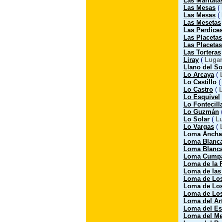
Las Maritata
Las Mesas
(
Las Mesas
(
Las Mesetas
Las Perdice
Las Placetas
Las Placetas
Las Torteras
Liray
(
Luga
Llano del So
Lo Arcaya
(
Lo Castillo
Lo Castro
(
Lo Esquivel
Lo Fontecill
Lo Guzmán
Lo Solar
(
L
Lo Vargas
(
Loma Ancha
Loma Blanc
Loma Blanc
Loma Cump
Loma de la 
Loma de las
Loma de Lo
Loma de Los
Loma de Lo
Loma del Art
Loma del Es
Loma del M