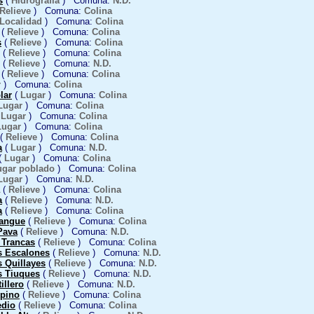
s
(
Hidrografía
) Comuna:
N.D.
Relieve
) Comuna:
Colina
Localidad
) Comuna:
Colina
(
Relieve
) Comuna:
Colina
s
(
Relieve
) Comuna:
Colina
(
Relieve
) Comuna:
Colina
(
Relieve
) Comuna:
N.D.
(
Relieve
) Comuna:
Colina
r
) Comuna:
Colina
lar
(
Lugar
) Comuna:
Colina
Lugar
) Comuna:
Colina
(
Lugar
) Comuna:
Colina
Lugar
) Comuna:
Colina
(
Relieve
) Comuna:
Colina
a
(
Lugar
) Comuna:
N.D.
(
Lugar
) Comuna:
Colina
ugar poblado
) Comuna:
Colina
Lugar
) Comuna:
N.D.
(
Relieve
) Comuna:
Colina
a
(
Relieve
) Comuna:
N.D.
a
(
Relieve
) Comuna:
Colina
angue
(
Relieve
) Comuna:
Colina
Pava
(
Relieve
) Comuna:
N.D.
 Trancas
(
Relieve
) Comuna:
Colina
s Escalones
(
Relieve
) Comuna:
N.D.
 Quillayes
(
Relieve
) Comuna:
N.D.
s Tiuques
(
Relieve
) Comuna:
N.D.
illero
(
Relieve
) Comuna:
N.D.
pino
(
Relieve
) Comuna:
Colina
edio
(
Relieve
) Comuna:
Colina