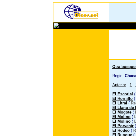
Otra búsque
Regin:
Chaca
Anterior
1
El Escorial
El Hornillo
El Litral
(
Re
El Llano de
El Mogote
(
El Molino
(
El Molino
(
El Porvenir
El Rodeo
(
R
El Rungue
(