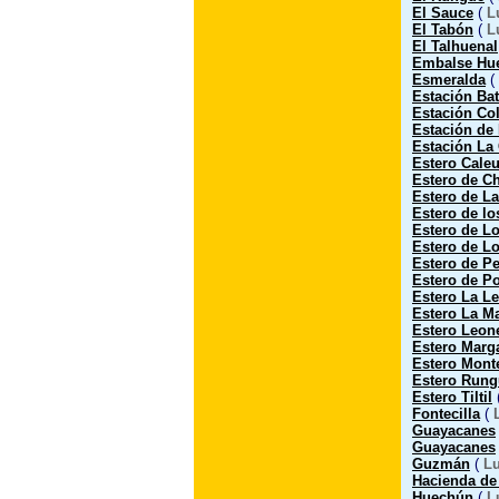
El Sauce
(
L
El Tabón
(
L
El Talhuenal
Embalse Hu
Esmeralda
(
Estación Ba
Estación Co
Estación de
Estación La
Estero Cale
Estero de C
Estero de L
Estero de l
Estero de L
Estero de Lo
Estero de P
Estero de P
Estero La L
Estero La Ma
Estero Leon
Estero Marga
Estero Mont
Estero Rung
Estero Tiltil
Fontecilla
(
Guayacanes
Guayacanes
Guzmán
(
L
Hacienda d
Huechún
(
L