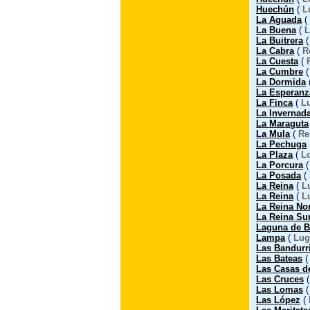
Huechún
(
L
La Aguada
(
La Buena
(
L
La Buitrera
La Cabra
(
R
La Cuesta
(
La Cumbre
La Dormida
La Esperanz
La Finca
(
L
La Invernad
La Maraguta
La Mula
(
Re
La Pechuga
La Plaza
(
L
La Porcura
La Posada
(
La Reina
(
L
La Reina
(
L
La Reina Nor
La Reina Su
Laguna de B
Lampa
(
Lug
Las Bandurr
Las Bateas
Las Casas d
Las Cruces
Las Lomas
Las López
(